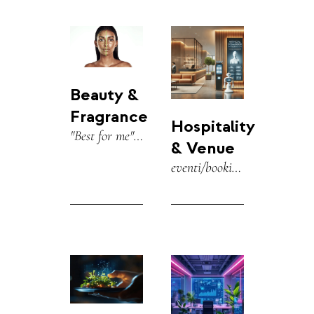
Beauty &
Fragrance
Hospitality
"Best for me",
& Venue
ingredienti,
eventi/booking
routine,
locali, FAQ
layering,
venue,
policy resi.
calendario
strutturato.