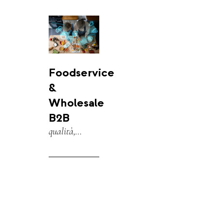
Foodservice
&
Wholesale
B2B
qualità,
tracciabilità,
certificazioni e
tagli.