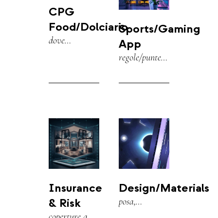
CPG
Food/Dolciario
Sports/Gaming
dove
App
comprare,
regole/punteggi,
ricette HowTo,
onboarding e
origine
guide
ingredienti.
passo‑passo.
Insurance
Design/Materials
& Risk
posa,
manutenzione,
coperture a